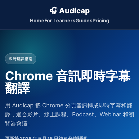
🎧 Audicap
Home
For Learners
Guides
Pricing
即時翻譯指南
Chrome 音訊即時字幕
翻譯
用 Audicap 把 Chrome 分頁音訊轉成即時字幕和翻
譯，適合影片、線上課程、Podcast、Webinar 和瀏
覽器會議。
更新於 2026 年 5 月 16 日
約 6 分鐘閱讀