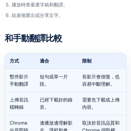
播放時查看逐字稿和翻譯。
結束後匯出或分享文字。
和手動翻譯比較
方式
適合
限制
暫停影片
短句或單一片
長影片會很慢，也
手動翻譯
段。
容易中斷理解。
上傳音訊
已經下載好的錄
需要先下載或上傳
檔轉錄
音。
內容。
Chrome
邊播放邊理解影
取決於音訊品質和
分頁即時
片、課程和會
Chrome 擷取權